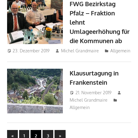
FWG Bezirkstag
Pfalz – Fraktion
lehnt
Umlageerhöhung für
die Kommunen ab
23. Dezember 2019
Michel Grandmaire
Allgemein
Klausurtagung in
Frankenstein
21. November 2019
Michel Grandmaire
Allgemein
Seitennummerierung
Vorherige
Nächste
«
1
2
3
»