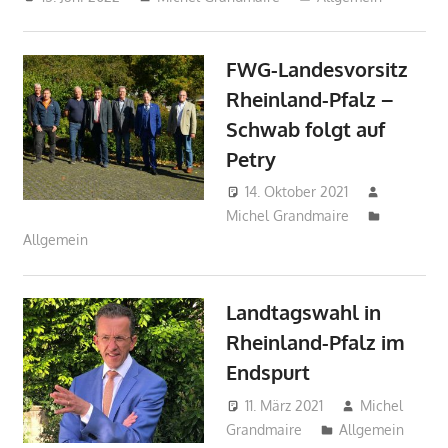
FWG-Landesvorsitz
Rheinland-Pfalz –
Schwab folgt auf
Petry
14. Oktober 2021
Michel Grandmaire
Allgemein
Landtagswahl in
Rheinland-Pfalz im
Endspurt
11. März 2021
Michel
Grandmaire
Allgemein