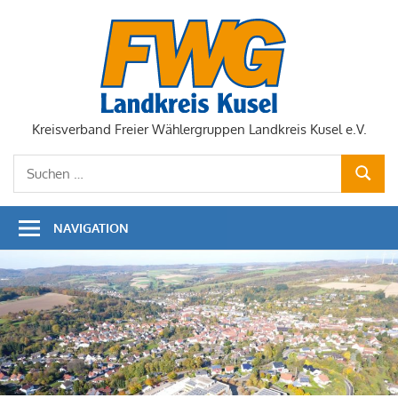
Zum
Inhalt
springen
Kreisverband Freier Wählergruppen Landkreis Kusel e.V.
Suchen
SUCHE
nach:
NAVIGATION