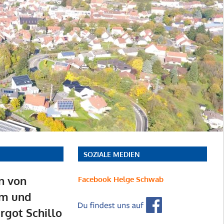
SOZIALE MEDIEN
n von
Facebook Helge Schwab
im und
rgot Schillo