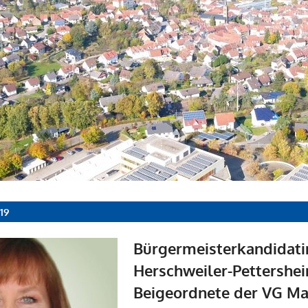
19
Bürgermeisterkandidati
Herschweiler-Pettershe
Beigeordnete der VG Ma