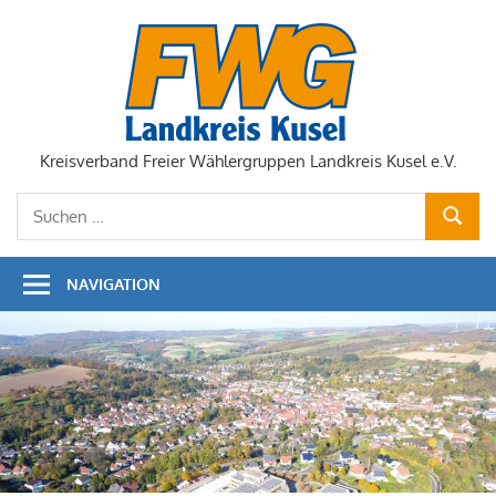
Zum
Inhalt
springen
Kreisverband Freier Wählergruppen Landkreis Kusel e.V.
Suchen
SUCHE
nach:
NAVIGATION