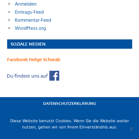
Anmelden
Eintrags-Feed
Kommentar-Feed
WordPress.org
SOZIALE MEDIEN
Facebook Helge Schwab
DATENSCHUTZERKLÄRUNG
IMPRESSUM
Diese Website benutzt Cookies. Wenn Sie die Website weiter
nutzen, gehen wir von Ihrem Einverständnis aus.
© 2018 - 2019 FWG Landkreis Kusel - Mitglied im
OK
Nein
Datenschutzerklärung
Landesverband Freier Wählergruppen Rheinland-Pfalz e. V.