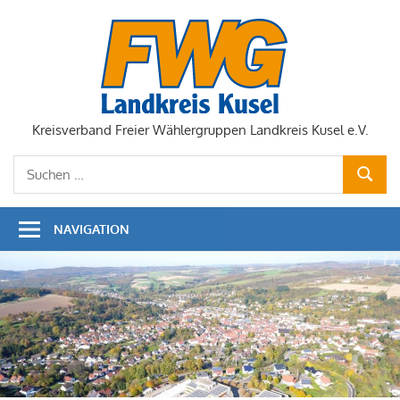
Zum
Inhalt
springen
Kreisverband Freier Wählergruppen Landkreis Kusel e.V.
Suchen
SUCHE
nach:
NAVIGATION