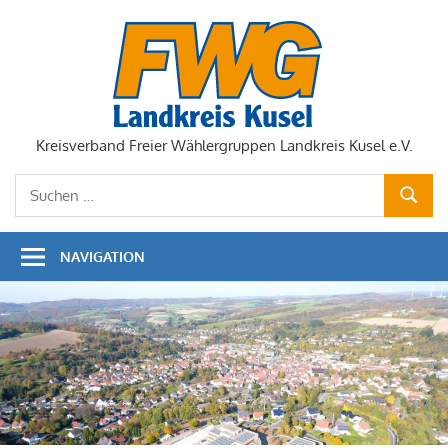
Zum
Inhalt
springen
Kreisverband Freier Wählergruppen Landkreis Kusel e.V.
Suchen
SUCHE
nach:
NAVIGATION