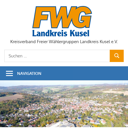
Zum
Inhalt
springen
Kreisverband Freier Wählergruppen Landkreis Kusel e.V.
Suchen
SUCHE
nach:
NAVIGATION