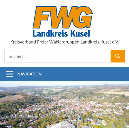
Zum
Inhalt
springen
Kreisverband Freier Wählergruppen Landkreis Kusel e.V.
Suchen
SUCHE
nach:
NAVIGATION