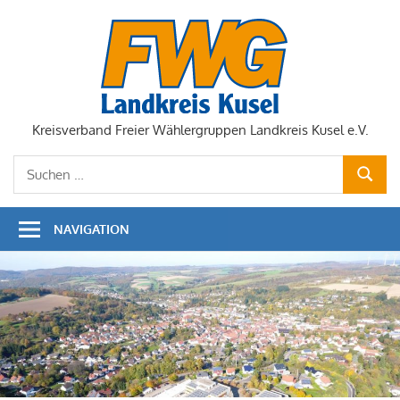
Zum
Inhalt
springen
Kreisverband Freier Wählergruppen Landkreis Kusel e.V.
Suchen
SUCHE
nach:
NAVIGATION