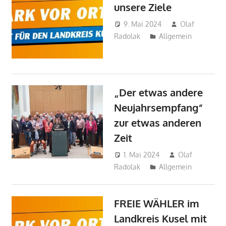
unsere Ziele
9. Mai 2024
Olaf
Radolak
Allgemein
„Der etwas andere
Neujahrsempfang“
zur etwas anderen
Zeit
1. Mai 2024
Olaf
Radolak
Allgemein
FREIE WÄHLER im
Landkreis Kusel mit