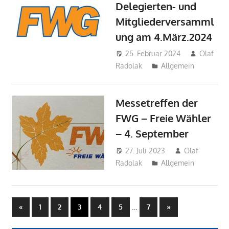
Delegierten- und
Mitgliederversamml
ung am 4.März.2024
25. Februar 2024
Olaf
Radolak
Allgemein
Messetreffen der
FWG – Freie Wähler
– 4. September
27. Juli 2023
Olaf
Radolak
Allgemein
Seitennummerierung
Vorherige
…
Nächste
«
1
2
3
4
5
7
»
Beiträge
Beiträge
der